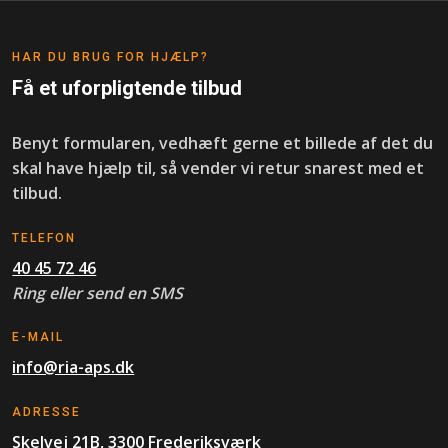
​HAR DU BRUG FOR HJÆLP?
Få et uforpligtende tilbud
B​enyt formularen, vedhæft gerne et billede af det du
skal have hjælp til, så vender vi retur snarest med et
tilbud.
​TELEFON
40 45 72 46
Ring eller send en SMS
​E-MAIL
info@ria-aps.dk
ADRESSE
Skelvej 21B, 3300 Frederiksværk