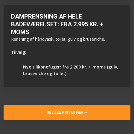
DAMPRENSNING AF HELE
BADEVÆRELSET: FRA 2.995 KR. +
MOMS
Rensning af håndvask, toilet, gulv og bruseniche.
Tilvalg:
Nye silikonefuger: fra 2.200 kr. + moms (gulv,
bruseniche og toilet)
SE ALLE PRISER HER ​🠦​​